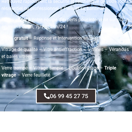
Retrouvez rapidement la sécurité et l’esthétique de votre local
résidentiel ou professionnel à Paris et sa banlieue…
Faites appel à notre équipe d’experts pour intervenir sur place
en moins de 2h, 7j/7 et 24h/24 !
Devis gratuit
– Réponse et Intervention en urgence
Vitrage de qualité – Vitre antieffraction – Vitrines – Vérandas
et baies vitrées
Verre trempé – Vitrage simple – Double vitrage –
Triple
vitrage
– Verre feuilleté
06 99 45 27 75